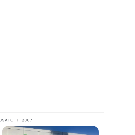
USATO
2017