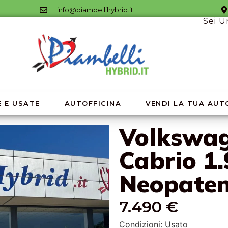
info@piambellihybrid.it
Sei U
 E USATE
AUTOFFICINA
VENDI LA TUA AUT
Volkswag
Cabrio 1.
Neopatent
7.490 €
Condizioni: Usato