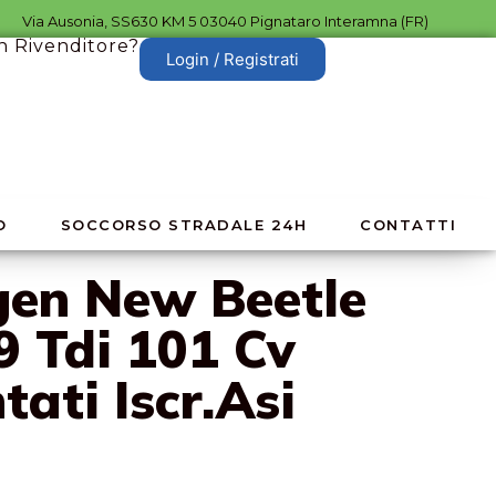
Via Ausonia, SS630 KM 5 03040 Pignataro Interamna (FR)
n Rivenditore?
Login / Registrati
O
SOCCORSO STRADALE 24H
CONTATTI
en New Beetle
9 Tdi 101 Cv
ati Iscr.Asi