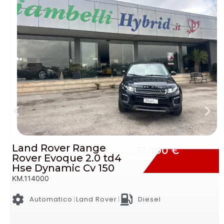
Ford Ecosport 1.5 Tdci
11.990 €
Titanium Neopatentati
Cv 90
KM.145000
Manuale
Ford
Diesel