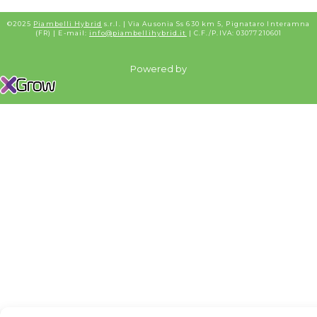
©2025
Piambelli Hybrid
s.r.l. | Via Ausonia Ss 630 km 5, Pignataro Interamna
(FR) | E-mail:
info@piambellihybrid.it
| C.F./P.IVA: 03077210601
Powered by