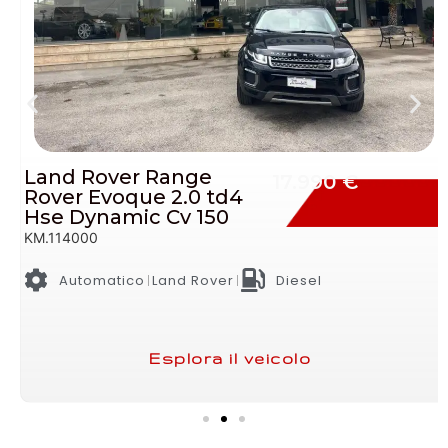
Ford Ecosport 1.5 Tdci
11.990 €
Titanium Neopatentati
Cv 90
KM.145000
Manuale
Ford
Diesel
Esplora il veicolo