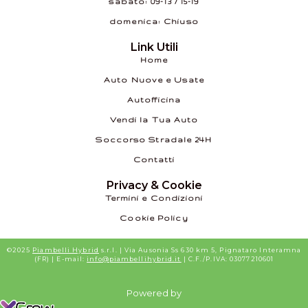
sabato: 09–13 / 15–19
domenica: Chiuso
Link Utili
Home
Auto Nuove e Usate
Autofficina
Vendi la Tua Auto
Soccorso Stradale 24H
Contatti
Privacy & Cookie
Termini e Condizioni
Cookie Policy
©2025
Piambelli Hybrid
s.r.l. | Via Ausonia Ss 630 km 5, Pignataro Interamna
(FR) | E-mail:
info@piambellihybrid.it
| C.F./P.IVA: 03077210601
Powered by