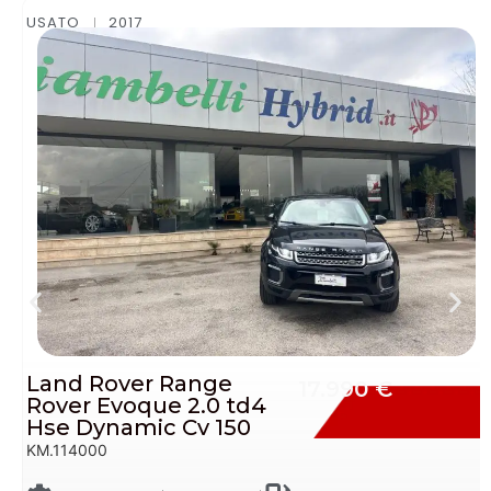
USATO
2015
Ford Ecosport 1.5 Tdci
11.990 €
Titanium Neopatentati
Cv 90
KM.145000