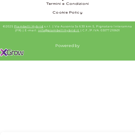
Termini e Condizioni
Cookie Policy
©2025
Piambelli Hybrid
s.r.l. | Via Ausonia Ss 630 km 5, Pignataro Interamna
(FR) | E-mail:
info@piambellihybrid.it
| C.F./P.IVA: 03077210601
Powered by