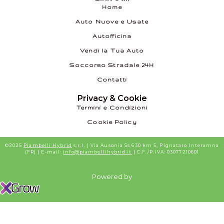
Home
Auto Nuove e Usate
Autofficina
Vendi la Tua Auto
Soccorso Stradale 24H
Contatti
Privacy & Cookie
Termini e Condizioni
Cookie Policy
©2025
Piambelli Hybrid
s.r.l. | Via Ausonia Ss 630 km 5, Pignataro Interamna
(FR) | E-mail:
info@piambellihybrid.it
| C.F./P.IVA: 03077210601
Powered by