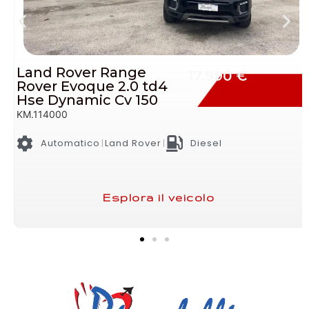
Ford Ecosport 1.5 Tdci
11.990 €
Titanium Neopatentati
Cv 90
KM.145000
Manuale
Ford
Diesel
Esplora il veicolo