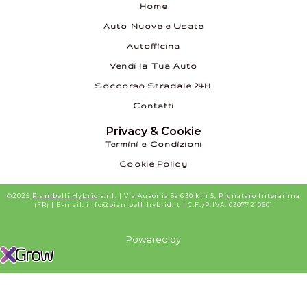
Home
Auto Nuove e Usate
Autofficina
Vendi la Tua Auto
Soccorso Stradale 24H
Contatti
Privacy & Cookie
Termini e Condizioni
Cookie Policy
©2025
Piambelli Hybrid
s.r.l. | Via Ausonia Ss 630 km 5, Pignataro Interamna
(FR) | E-mail:
info@piambellihybrid.it
| C.F./P.IVA: 03077210601
Powered by