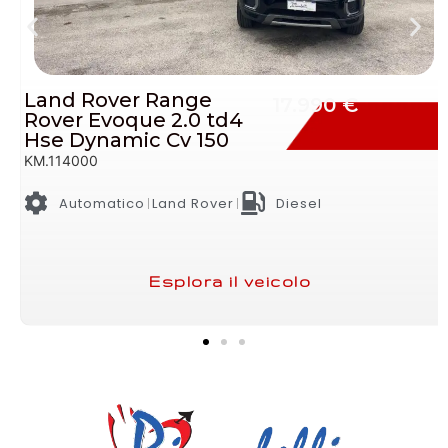
Ford Ecosport 1.5 Tdci
11.990 €
Titanium Neopatentati
Cv 90
KM.145000
Manuale
Ford
Diesel
Esplora il veicolo